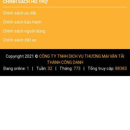
CHÍNH SÁCH HỖ TRỢ
Chính sách ưu đãi
Chính sách bảo hành
Chính sách người dùng
Chính sách đặt xe
Copyright 2021 ©
CÔNG TY TNHH DỊCH VỤ THƯƠNG MẠI VẬN TẢI
THÀNH CÔNG DANH
Đang online:
1
|
Tuần:
32
|
Tháng:
773
|
Tổng truy cập:
88383