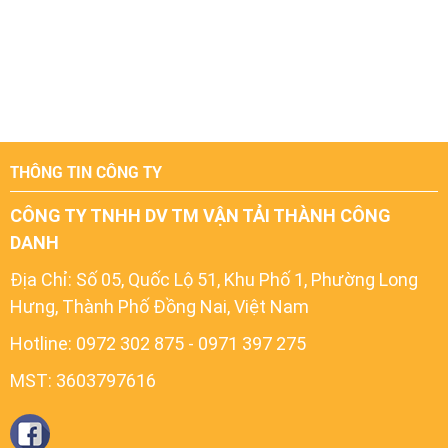
THÔNG TIN CÔNG TY
CÔNG TY TNHH DV TM VẬN TẢI THÀNH CÔNG
DANH
Địa Chỉ:
Số 05, Quốc Lộ 51, Khu Phố 1, Phường Long
Hưng, Thành Phố Đồng Nai, Việt Nam
Hotline: 0972 302 875 - 0971 397 275
MST: 3603797616