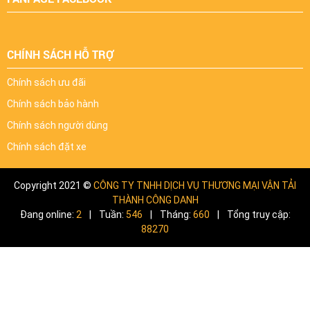
CHÍNH SÁCH HỖ TRỢ
Chính sách ưu đãi
Chính sách bảo hành
Chính sách người dùng
Chính sách đặt xe
Copyright 2021 ©
CÔNG TY TNHH DỊCH VỤ THƯƠNG MẠI VẬN TẢI
THÀNH CÔNG DANH
Đang online:
2
|
Tuần:
546
|
Tháng:
660
|
Tổng truy cập:
88270