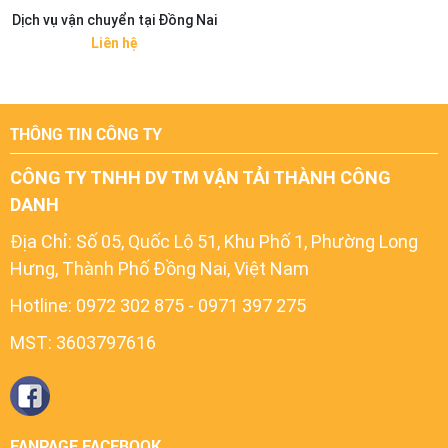
Dịch vụ vận chuyển tại Đồng Nai
Liên hệ
THÔNG TIN CÔNG TY
CÔNG TY TNHH DV TM VẬN TẢI THÀNH CÔNG
DANH
Địa Chỉ:
Số 05, Quốc Lộ 51, Khu Phố 1, Phường Long
Hưng, Thành Phố Đồng Nai, Việt Nam
Hotline: 0972 302 875 - 0971 397 275
MST: 3603797616
FANPAGE FACEBOOK