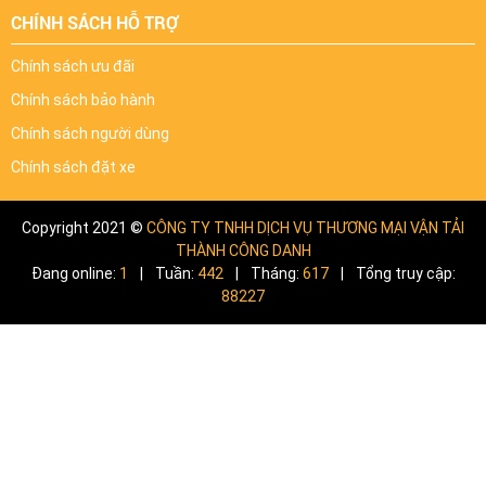
CHÍNH SÁCH HỖ TRỢ
Chính sách ưu đãi
Chính sách bảo hành
Chính sách người dùng
Chính sách đặt xe
Copyright 2021 ©
CÔNG TY TNHH DỊCH VỤ THƯƠNG MẠI VẬN TẢI
THÀNH CÔNG DANH
Đang online:
1
|
Tuần:
442
|
Tháng:
617
|
Tổng truy cập:
88227